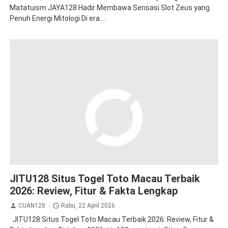
Matatuism JAYA128 Hadir Membawa Sensasi Slot Zeus yang
Penuh Energi Mitologi Di era ...
JITU128 Situs Togel Toto Macau Terbaik
2026: Review, Fitur & Fakta Lengkap
CUAN128
Rabu, 22 April 2026
JITU128 Situs Togel Toto Macau Terbaik 2026: Review, Fitur &