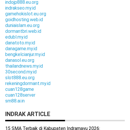
indojp888.eu.org
indrakseo.my.id
gamehokislot.eu.org
goidhosting.web.id
duniaislam.eu.org
dormantbri.web.id
edubl.my.id
danatoto.my.id
danagame.my.id
bengkelcianjur.my.id
danasol.eu.org
thailandnews.my.id
30second.my.id
slot888.eu.org
rekeningdormant.my.id
cuan128game
cuan128server
sm88.ai.in
INDRAK ARTICLE
15 SMA Terbaik di Kabupaten Indramayu 2026: