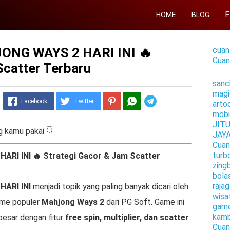
F
HOME
BLOG
NG WAYS 2 HARI INI 🔥
cua
Cua
Scatter Terbaru
sanc
magi
Telegram
Facebook
Twitter
arto
mobi
JIT
g kamu pakai 👇
JAY
Cua
turb
I INI 🔥 Strategi Gacor & Jam Scatter
zing
bola
raja
ARI INI
menjadi topik yang paling banyak dicari oleh
wisa
game populer
Mahjong Ways 2
dari PG Soft. Game ini
game
kamb
besar dengan fitur
free spin, multiplier, dan scatter
Cua