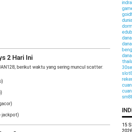
indr
game
goid
duni
dorm
edub
dana
dana
beng
dana
 2 Hari Ini
thai
AN128, berikut waktu yang sering muncul scatter:
30se
slot
reke
i)
cua
cuan
)
sm88.
gacor)
IND
 jackpot)
15 S
2026