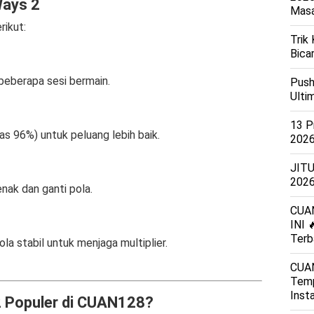
Ways 2
Masa
rikut:
Trik
Bicar
i beberapa sesi bermain.
Push
Ulti
13 P
as 96%) untuk peluang lebih baik.
2026
JITU
2026
enak dan ganti pola.
CUA
INI 
Terb
la stabil untuk menjaga multiplier.
CUAN
Temp
Inst
 Populer di CUAN128?