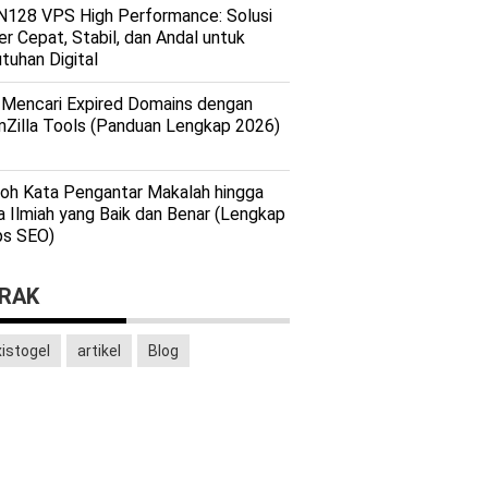
128 VPS High Performance: Solusi
er Cepat, Stabil, dan Andal untuk
tuhan Digital
 Mencari Expired Domains dengan
Zilla Tools (Panduan Lengkap 2026)
oh Kata Pengantar Makalah hingga
a Ilmiah yang Baik dan Benar (Lengkap
ps SEO)
DRAK
xistogel
artikel
Blog