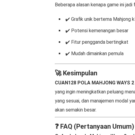
Beberapa alasan kenapa game ini jadi f
✔️ Grafik unik bertema Mahjong k
✔️ Potensi kemenangan besar
✔️ Fitur pengganda bertingkat
✔️ Mudah dimainkan pemula
🚀 Kesimpulan
CUAN128 POLA MAHJONG WAYS 2 H
yang ingin meningkatkan peluang mena
yang sesuai, dan manajemen modal ya
akan semakin besar.
❓ FAQ (Pertanyaan Umum)