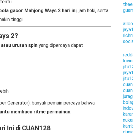
tentu.
thee
guam
pola gacor Mahjong Ways 2 hari ini
, jam hoki, serta
kin tinggi.
allc
jaya
ays 2?
rich
soci
 atau urutan spin
yang dipercaya dapat
redd
lovi
jitu
jaya
jitu
cuan
cuan
lebih
jura
bola
er Generator), banyak pemain percaya bahwa
indo
bantu membaca ritme permainan
.
kara
nuka
kamb
ri Ini di CUAN128
duni