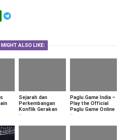
Telegram
 MIGHT ALSO LIKE:
us
Sejarah dan
Paglu Game India –
ain
Perkembangan
Play the Official
Konflik Gerakan
Paglu Game Online
an
Separatisme Aceh
& Win Exciting
p &
Rewards