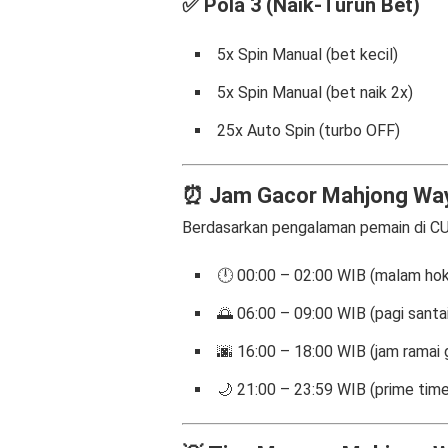
✅ Pola 3 (Naik-Turun Bet)
5x Spin Manual (bet kecil)
5x Spin Manual (bet naik 2x)
25x Auto Spin (turbo OFF)
⏰ Jam Gacor Mahjong Ways
Berdasarkan pengalaman pemain di CU
🕛 00:00 – 02:00 WIB (malam hok
🌅 06:00 – 09:00 WIB (pagi santai
🌆 16:00 – 18:00 WIB (jam ramai 
🌙 21:00 – 23:59 WIB (prime time