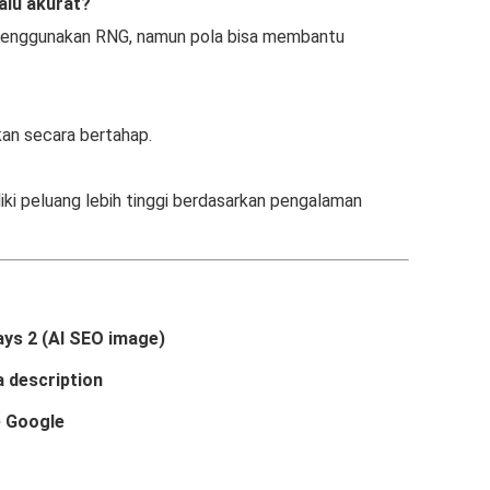
alu akurat?
 menggunakan RNG, namun pola bisa membantu
kkan secara bertahap.
liki peluang lebih tinggi berdasarkan pengalaman
ys 2 (AI SEO image)
a description
 Google